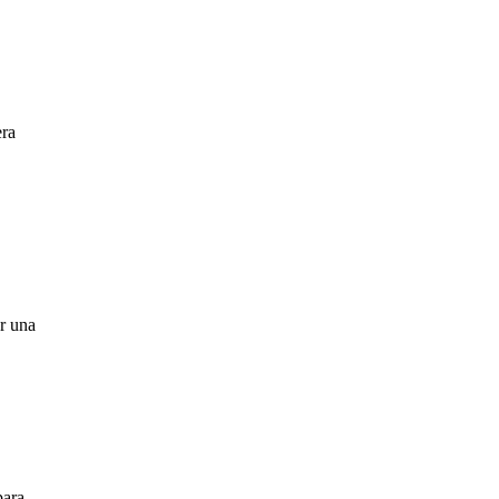
ra
oyo
ación
r una
para