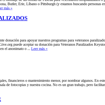
oona, Butler, Erie, Líbano o Pittsburgh (y estamos buscando personas en
Donar
er más »
TIEMPO
RALIZADOS
onación para apoyar nuestros programas para veteranos paralizado
tGive.org puede aceptar su donación para Veteranos Paralizados Keysto
Cómo
en el anonimato o ...
Leer más »
apoyar
a
los
VETERINARIOS
PARALIZADOS
gales, financieros o mantenimiento menor, por nombrar algunos. En est
ala de fotocopias y nuestra cocina. No es un gran trabajo, pero facilitar
R